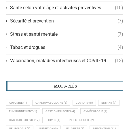
Santé selon votre âge et activités préventives
(10)
Sécurité et prévention
(7)
Stress et santé mentale
(7)
Tabac et drogues
(4)
Vaccination, maladies infectieuses et COVID-19
(13)
MOTS-CLÉS
AUTOMNE
(1)
CARDIOVASCULAIRE
(6)
COVID-19
(8)
ENFANT
(7)
ENVIRONNEMENT
(1)
GESTION DU POIDS
(4)
GYNÉCOLOGIE
(1)
HABITUDES DE VIE
(17)
HIVER
(1)
INFECTIOLOGIE
(2)
NEUROLOGIE
(1)
NUTRITION
(5)
PAUVRETÉ
(2)
PRÉVENTION
(11)