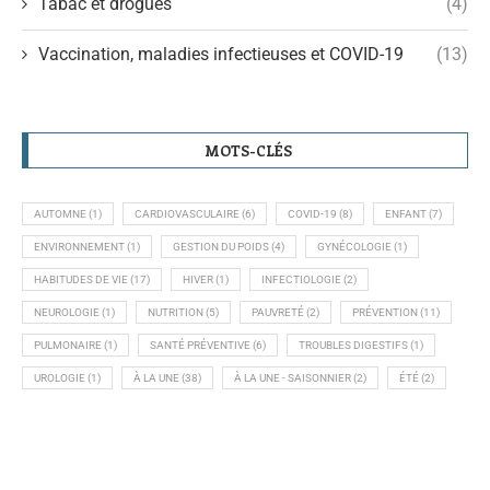
Tabac et drogues
(4)
Vaccination, maladies infectieuses et COVID-19
(13)
MOTS-CLÉS
AUTOMNE
(1)
CARDIOVASCULAIRE
(6)
COVID-19
(8)
ENFANT
(7)
ENVIRONNEMENT
(1)
GESTION DU POIDS
(4)
GYNÉCOLOGIE
(1)
HABITUDES DE VIE
(17)
HIVER
(1)
INFECTIOLOGIE
(2)
NEUROLOGIE
(1)
NUTRITION
(5)
PAUVRETÉ
(2)
PRÉVENTION
(11)
PULMONAIRE
(1)
SANTÉ PRÉVENTIVE
(6)
TROUBLES DIGESTIFS
(1)
UROLOGIE
(1)
À LA UNE
(38)
À LA UNE - SAISONNIER
(2)
ÉTÉ
(2)