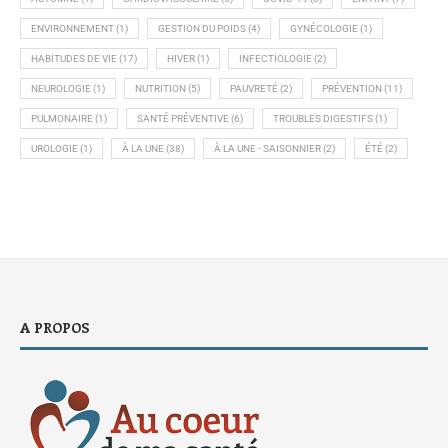
ENVIRONNEMENT
(1)
GESTION DU POIDS
(4)
GYNÉCOLOGIE
(1)
HABITUDES DE VIE
(17)
HIVER
(1)
INFECTIOLOGIE
(2)
NEUROLOGIE
(1)
NUTRITION
(5)
PAUVRETÉ
(2)
PRÉVENTION
(11)
PULMONAIRE
(1)
SANTÉ PRÉVENTIVE
(6)
TROUBLES DIGESTIFS
(1)
UROLOGIE
(1)
À LA UNE
(38)
À LA UNE - SAISONNIER
(2)
ÉTÉ
(2)
A PROPOS