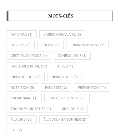
MOTS-CLÉS
AUTOMNE
(1)
CARDIOVASCULAIRE
(6)
COVID-19
(8)
ENFANT
(7)
ENVIRONNEMENT
(1)
GESTION DU POIDS
(4)
GYNÉCOLOGIE
(1)
HABITUDES DE VIE
(17)
HIVER
(1)
INFECTIOLOGIE
(2)
NEUROLOGIE
(1)
NUTRITION
(5)
PAUVRETÉ
(2)
PRÉVENTION
(11)
PULMONAIRE
(1)
SANTÉ PRÉVENTIVE
(6)
TROUBLES DIGESTIFS
(1)
UROLOGIE
(1)
À LA UNE
(38)
À LA UNE - SAISONNIER
(2)
ÉTÉ
(2)