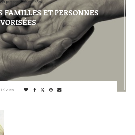
es et personnes défavorisées
S FAMILLES ET PERSONNES
VORISÉES
1K vues