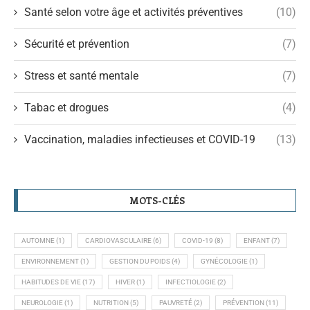
Santé selon votre âge et activités préventives
(10)
Sécurité et prévention
(7)
Stress et santé mentale
(7)
Tabac et drogues
(4)
Vaccination, maladies infectieuses et COVID-19
(13)
MOTS-CLÉS
AUTOMNE
(1)
CARDIOVASCULAIRE
(6)
COVID-19
(8)
ENFANT
(7)
ENVIRONNEMENT
(1)
GESTION DU POIDS
(4)
GYNÉCOLOGIE
(1)
HABITUDES DE VIE
(17)
HIVER
(1)
INFECTIOLOGIE
(2)
NEUROLOGIE
(1)
NUTRITION
(5)
PAUVRETÉ
(2)
PRÉVENTION
(11)